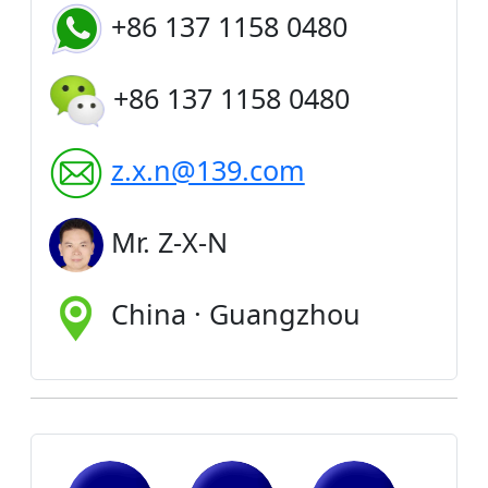
+86 137 1158 0480
+86 137 1158 0480
z.x.n@139.com
Mr. Z-X-N
China · Guangzhou