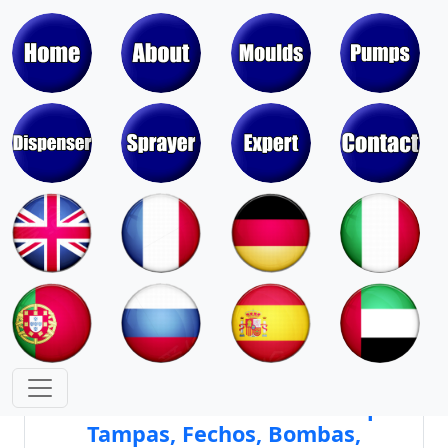
Moldes para Bombas,
Pulverizadores, Doseadores e
Válvulas de Aerossol
Moldes para Tampas, Fechos,
Coberturas, Potes e Batons
Núcleos e Cavidades de Molde para
Tampas, Fechos, Bombas,